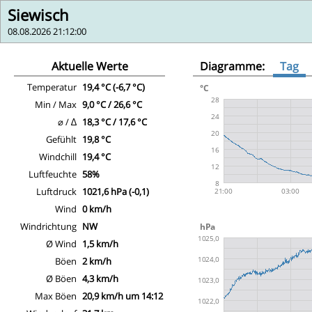
Siewisch
08.08.2026 21:12:00
Aktuelle Werte
Diagramme:
Tag
Temperatur
19,4 °C (-6,7 °C)
Min / Max
9,0 °C / 26,6 °C
⌀ / ∆
18,3 °C / 17,6 °C
Gefühlt
19,8 °C
Windchill
19,4 °C
Luftfeuchte
58%
Luftdruck
1021,6 hPa (-0,1)
Wind
0 km/h
Windrichtung
NW
Ø Wind
1,5 km/h
Böen
2 km/h
Ø Böen
4,3 km/h
Max Böen
20,9 km/h um 14:12